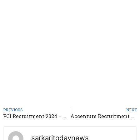
PREVIOUS
NEXT
FCI Recruitment 2024 – Notification OUt
Accenture Recruitment 2024 – No Fee Apply Online Now
sarkaritodaynews